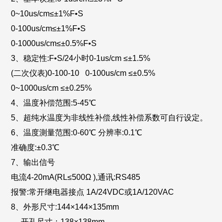
0~10us/cm≤±1%F•S
0-100us/cm≤±1%F•S
0-1000us/cm≤±0.5%F•S
3、稳定性:F•S/24小时0-1us/cm ≤±1.5%
(二次仪表)0-100-10 0-100us/cm ≤±0.5%
0~1000us/cm ≤±0.25%
4、温度补偿范围:5-45℃
5、超纯水温度为非线性补偿,线性补偿系数可自行设定。
6、温度測量范围:0-60℃ 分辨率:0.1℃
准确度:±0.3℃
7、输出信号
电流4-20mA(RL≤500Ω ),通讯:RS485
报警:常开继电器接点 1A/24VDC或1A/120VAC
8、外形尺寸:
144×
144
×
135mm
开孔尺寸：
138
×
138mm