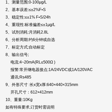
1、测量范围:0-100μg/L
2、基本误差:≤±2%F•S
3、稳定性:≤±1% F•S/24h
4、重现性:标准偏差≤±1μg/L
5、试剂消耗:月消耗2.8L
6、分析周期:约6分钟或自选
7、标定方式:自动标定
8、输出信号;
电流:4~20mA(RL≤500Ω )
报警:常开继电器接点:1A/24VDC或1A/120VAC
通讯:Rs485
9、
外形尺寸 :长x宽x厚:640×440×315mm
开孔尺寸：612×412mm
10、重量:10Kg
如有特殊要求,订货时需说明